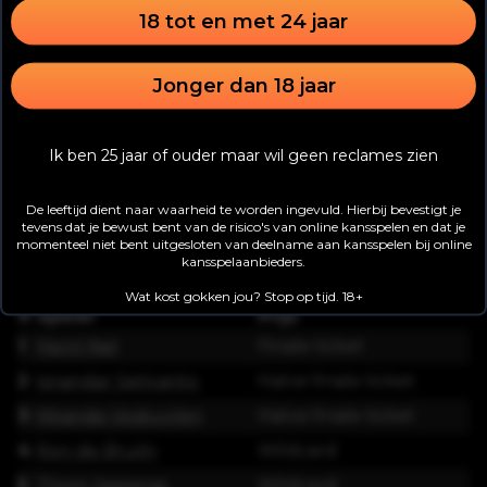
18 tot en met 24 jaar
Jonger dan 18 jaar
Ik ben 25 jaar of ouder maar wil geen reclames zien
De leeftijd dient naar waarheid te worden ingevuld. Hierbij bevestigt je
tevens dat je bewust bent van de risico's van online kansspelen en dat je
Uitslag
momenteel niet bent uitgesloten van deelname aan kansspelen bij online
kansspelaanbieders.
55
deelnemers
Wat kost gokken jou? Stop op tijd. 18+
#
Speler
Prijs
1
Henri Nel
Finale ticket
2
Isnandar Setiyanto
Halve finale ticket
3
Mirande Voskuylen
Halve finale ticket
4
Ron de Bruijn
Wildcard
5
Thom Jasperse
Wildcard