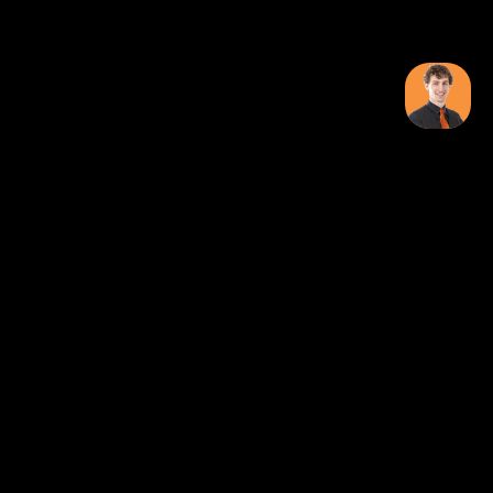
Over ONK Poker
Over Ons
Veelgestelde Vragen
In Contact Komen Met Ons?