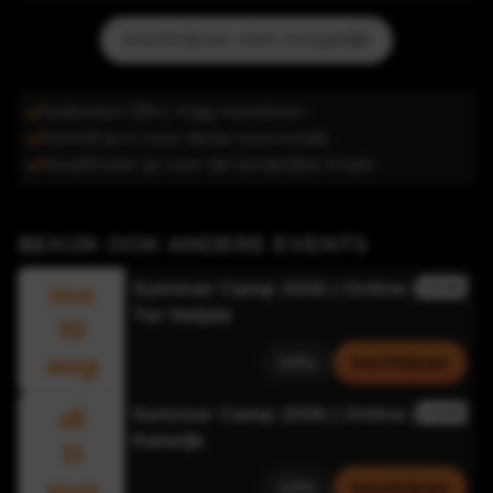
Inschrijven niet mogelijk
Iedereen (18+) mag meedoen
Schrijf je in voor deze voorronde
Kwalificeer je voor de landelijke finale
BEKIJK OOK ANDERE EVENTS
ma
Summer Camp 2026 | Online |
ONLINE
Ter Heijde
10
aug
Info
Inschrijven
di
Summer Camp 2026 | Online |
ONLINE
Katwijk
11
aug
Info
Inschrijven