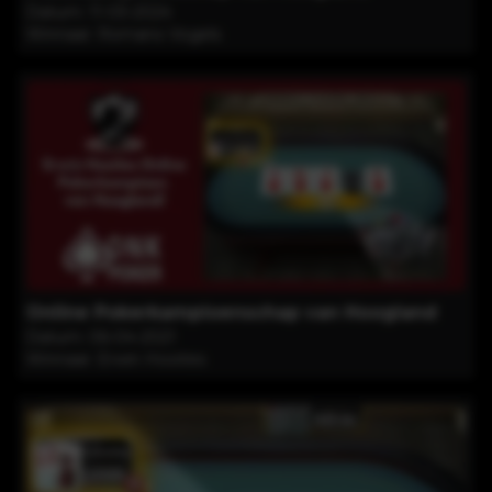
Datum:
11-03-2024
Winnaar:
Romano Vogels
Online Pokerkampioenschap van Hoogland
Datum:
06-04-2021
Winnaar:
Erwin Hooites