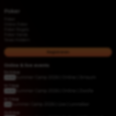
Poker
Poker
Online Poker
Poker Regels
Poker Hands
Texas Holdem
Registreren
Online & live events
Do
6
Aug
Summer Camp 2026 | Online | Jirnsum
ONLINE
Vr
7
Aug
Summer Camp 2026 | Online | Zwolle
ONLINE
Vr
7
Aug
Summer Camp 2026 | Live | Lonneker
LIVE
Za
8
Aug