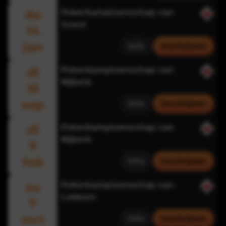
do
Pokerkampioenschap van
Soest
14
jan
Info
Inschrijven
di
Pokerkampioenschap van
Nijkerk
15
sep
Info
Inschrijven
di
Pokerkampioenschap van
Nijkerk
9
feb
Info
Inschrijven
zo
Pokerkampioenschap van
Lekkum
7
mrt
Info
Inschrijven