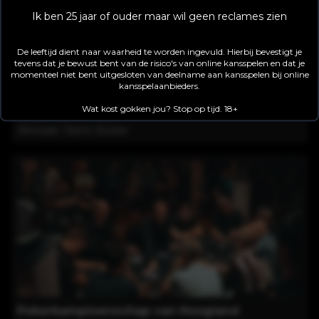
Ik ben 25 jaar of ouder maar wil geen reclames zien
De leeftijd dient naar waarheid te worden ingevuld. Hierbij bevestigt je
tevens dat je bewust bent van de risico's van online kansspelen en dat je
momenteel niet bent uitgesloten van deelname aan kansspelen bij online
kansspelaanbieders.
Pokerkampioenschap van Hoogland
Wat kost gokken jou? Stop op tijd. 18+
Datum:
24-03-2025
Winnaar:
Glenn Koster
Pokerkampioenschap van Hoogland