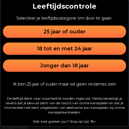
75
Leeftijdscontrole
Selecteer je leeftijdscategorie om door te gaan.
Resultaten
25 jaar of ouder
Toernooi
Locatie
18 tot en met 24 jaar
Eerste
Vorige
Jonger dan 18 jaar
Ik ben 25 jaar of ouder maar wil geen reclames zien
De leeftijd dient naar waarheid te worden ingevuld. Hierbij bevestigt je
tevens dat je bewust bent van de risico's van online kansspelen en dat je
momenteel niet bent uitgesloten van deelname aan kansspelen bij online
kansspelaanbieders.
carrière
Wat kost gokken jou? Stop op tijd. 18+
t aangemaakt