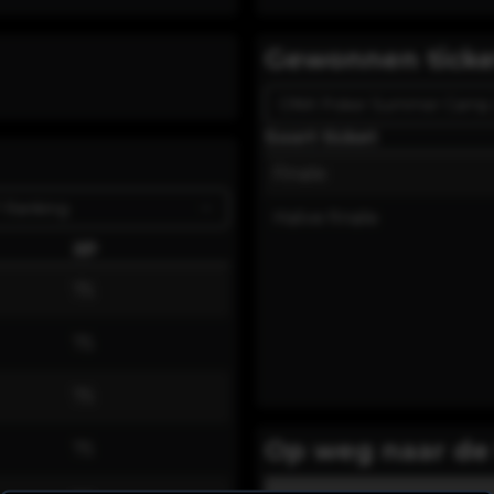
Gewonnen ticke
ONK Poker Summer Camp 
Soort ticket
Finale
 Ranking
Halve finale
XP
75
75
75
Op weg naar de 
75