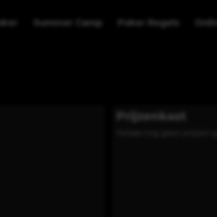
oker
Summer Camp
Poker Regels
Onli
Prijzenkast
Helaas nog geen prijzen