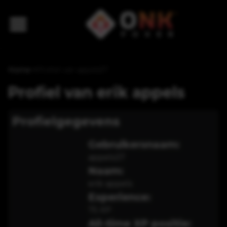
Home
>
Profiel van appels37
Profiel van
erik appels
Profielgegevens
Gebruikersnaam:
appels37
Naam:
erik appels
Experience:
75
XP
All-time XP positie: