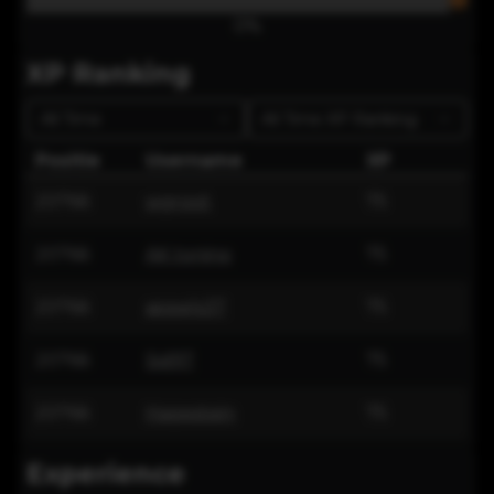
0
%
XP Ranking
All Time
All Time
XP Ranking
Positie
Username
XP
20766
wgroot
75
20766
AK tonino
75
20766
appels37
75
20766
Sid97
75
20766
Hagestein
75
Experience