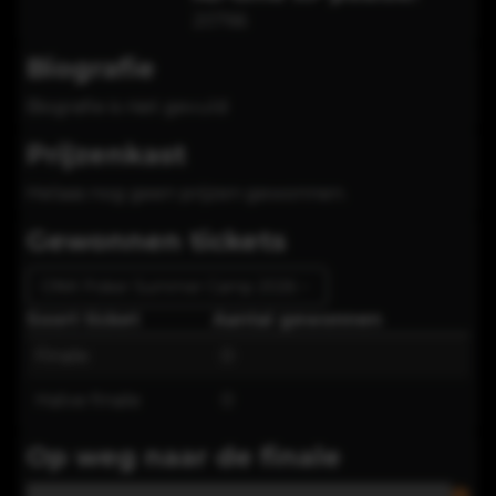
20766
Biografie
Biografie is niet gevuld
Prijzenkast
Helaas nog geen prijzen gewonnen.
Gewonnen tickets
ONK Poker Summer Camp 2026
Soort ticket
Aantal gewonnen
Finale
0
Halve finale
0
Op weg naar de finale