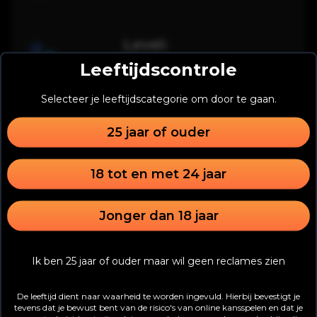
Level:
Poker vis
Leeftijdscontrole
Volgende level:
Selecteer je leeftijdscategorie om door te gaan.
Poker debutant
25 jaar of ouder
Achievements
18 tot en met 24 jaar
Begin je pokercarrière
Jonger dan 18 jaar
Je hebt een account aangemaakt
Ik ben 25 jaar of ouder maar wil geen reclames zien
1
/
1
De leeftijd dient naar waarheid te worden ingevuld. Hierbij bevestigt je
tevens dat je bewust bent van de risico's van online kansspelen en dat je