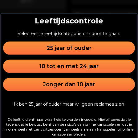
6977
Op weg naar de 
6906
Leeftijdscontrole
6902
Selecteer je leeftijdscategorie om door te gaan.
25 jaar of ouder
Resultaten
18 tot en met 24 jaar
Toernooi
Jonger dan 18 jaar
Summer Camp 2026 | Onlin
| Genemuiden
Ik ben 25 jaar of ouder maar wil geen reclames zien
Summer Camp 2026 | Onlin
| De Bult
De leeftijd dient naar waarheid te worden ingevuld. Hierbij bevestigt je
tevens dat je bewust bent van de risico's van online kansspelen en dat je
Summer Camp 2026 | Onlin
momenteel niet bent uitgesloten van deelname aan kansspelen bij online
kansspelaanbieders.
| Didam