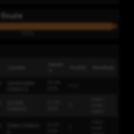
finale
100
%
Datum
Locatie
Positie
Resultaat
▼
e
Genemuiden
03-08-
n.v.t.
Pokerrrr 2.
2026
Halve
e
De Bult
01-08-
9
finale
Pokerrrr2
2026
ticket
Halve
e
Didam Pokerrrr
31-07-
7
finale
2.
2026