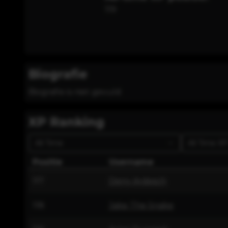
119
schap van
Online pokerkampioenschap van Doesburg
7-3-2026 19:00:00
Biografie
Biografie is niet gevuld
XP Ranking
All Time
All Time
XP
Positie
Username
117
Deny Ardesch
118
Jake The Snake