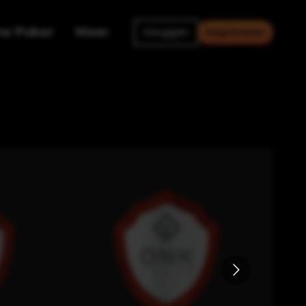
ne Poker
Meer
Inloggen
Registreren