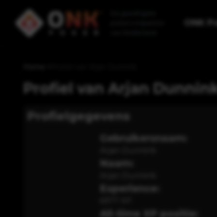
De gezelligste
ONK P
pokercompetitie
van Nederland
Home
>
Profiel van Arjan Dunnink
Profiel van
Arjan Dunnin
Profielgegevens
Gebruikersnaam:
Arjan Dunnink
Naam:
Arjan Dunnink
Experience:
6977
XP
All-time XP positie: