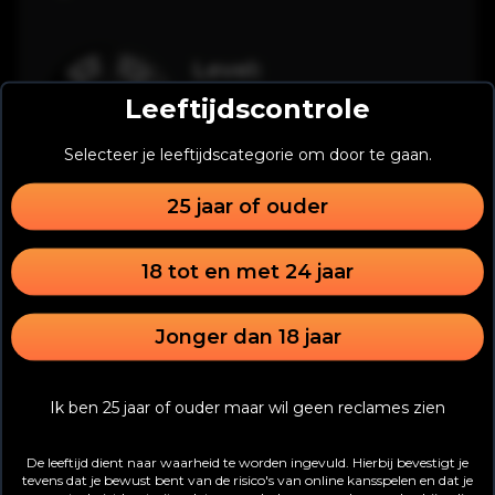
Level:
Poker debutant
Leeftijdscontrole
Volgende level:
Selecteer je leeftijdscategorie om door te gaan.
Gelegenheidspokeraar
25 jaar of ouder
Achievements
18 tot en met 24 jaar
Begin je pokercarrière
Jonger dan 18 jaar
Je hebt een account aangemaakt
Ik ben 25 jaar of ouder maar wil geen reclames zien
1
/
1
De leeftijd dient naar waarheid te worden ingevuld. Hierbij bevestigt je
tevens dat je bewust bent van de risico's van online kansspelen en dat je