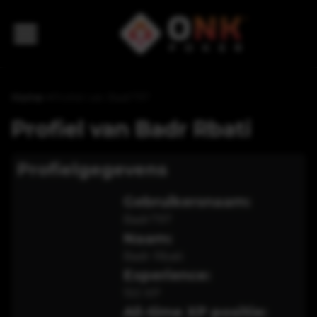
Home
>
Profiel van Badr797
Profiel van
Badr Rbati
Profielgegevens
Gebruikersnaam:
Badr797
Naam:
Badr Rbati
Experience:
150
XP
All-time XP positie: