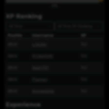
0
%
XP Ranking
All Time
All Time
XP Ranking
Positie
Username
XP
6805
s_bolier
150
6805
RONSRJ#1
150
6805
Badr797
150
6805
Plamen
150
6805
Anmariekje
150
Experience