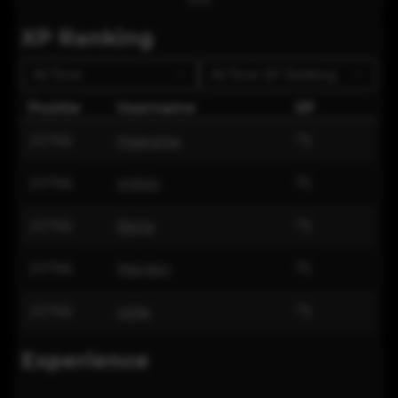
XP Ranking
All Time
All Time
XP Ranking
Positie
Username
XP
20766
Haarsma
75
20766
mWin
75
20766
Bella
75
20766
Menien
75
20766
celia
75
Experience