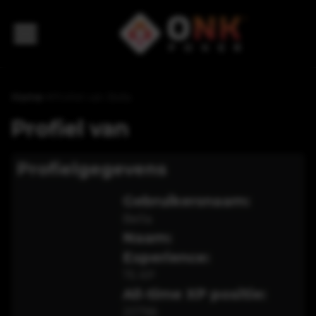
Home
>
Profiel van Bella
Profiel van
Profielgegevens
Gebruikersnaam:
Bella
Naam:
Experience:
75
XP
All-time XP positie:
20766