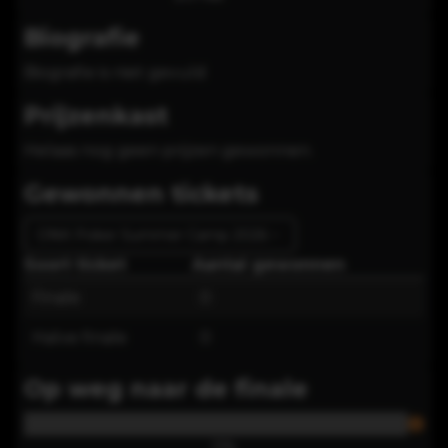
Biografie
Biografie is niet gevuld
Prijzenkast
Helaas nog geen prijzen gewonnen.
Gewonnen tickets
ONK Poker Summer Camp 2026
Soort ticket
Aantal gewonnen
Finale
0
Halve finale
0
Op weg naar de finale
0
%