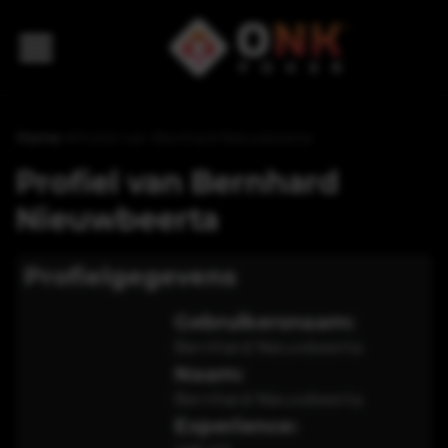
Home
>
Profiel van Bernhard Nieuwbeerta
Profiel van
Bernhard
Nieuwbeerta
Profielgegevens
Gebruikersnaam:
Bernhard Nieuwbeerta
Naam:
Bernhard Nieuwbeerta
Experience: