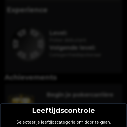
Experience
Level:
Poker debutant
Volgende level:
Gelegenheidspokeraar
Achievements
Begin je pokercarrière
Je hebt een account aangemaakt
Leeftijdscontrole
Selecteer je leeftijdscategorie om door te gaan.
1
/
1