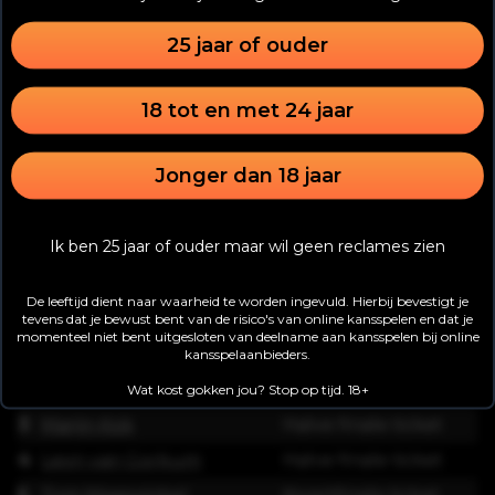
25 jaar of ouder
18 tot en met 24 jaar
Jonger dan 18 jaar
Uitslag
Ik ben 25 jaar of ouder maar wil geen reclames zien
41
deelnemers
De leeftijd dient naar waarheid te worden ingevuld. Hierbij bevestigt je
tevens dat je bewust bent van de risico's van online kansspelen en dat je
#
Speler
Prijs
momenteel niet bent uitgesloten van deelname aan kansspelen bij online
1
Marco Hofman
Finale ticket
kansspelaanbieders.
2
Lisanne Moelee - Evers
Halve finale ticket
Wat kost gokken jou? Stop op tijd. 18+
3
Marijn Kok
Halve finale ticket
4
Leon van Gorkum
Halve finale ticket