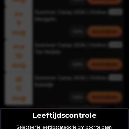
zo
Summer Camp 2026 | Online |
ONLINE
Hengelo
9
aug
Info
Inschrijven
ma
Summer Camp 2026 | Online |
ONLINE
Ter Heijde
10
aug
Info
Inschrijven
di
Summer Camp 2026 | Online |
ONLINE
Katwijk
11
aug
Info
Inschrijven
Leeftijdscontrole
Selecteer je leeftijdscategorie om door te gaan.