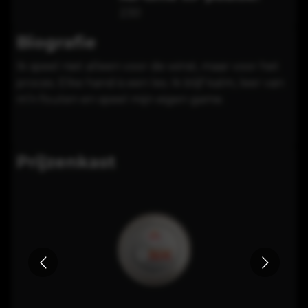
230
Biografie
Ik speel niet alleen voor de winst, maar voor het
proces. Elke hand is een les. Ik blijf kalm, leer van
m’n fouten en speel mijn eigen game.
Prijzenkast