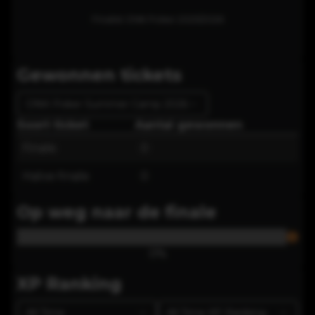
Finalist
ONK Poker 2025/2026
Gewonnen tickets
ONK Poker Summer Camp 2026
Soort ticket
Aantal gewonnen
Finale
0
Halve finale
0
Op weg naar de finale
0
%
XP Ranking
All Time
All Time
XP Ranking