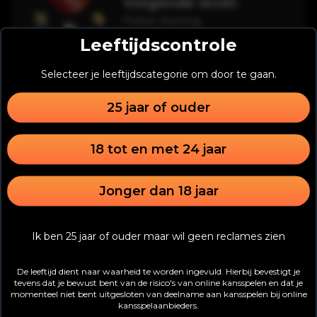
Volgende level:
Poker Koning
Leeftijdscontrole
Achievements
Selecteer je leeftijdscategorie om door te gaan.
25 jaar of ouder
Begin je pokercarrière
18 tot en met 24 jaar
Je hebt een account aangemaakt
1
/
1
Jonger dan 18 jaar
Ik ben 25 jaar of ouder maar wil geen reclames zien
De leeftijd dient naar waarheid te worden ingevuld. Hierbij bevestigt je
tevens dat je bewust bent van de risico's van online kansspelen en dat je
momenteel niet bent uitgesloten van deelname aan kansspelen bij online
kansspelaanbieders.