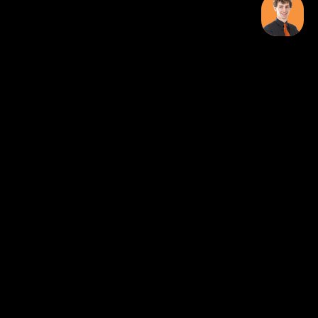
Over ONK Poker
Over Ons
Veelgestelde Vragen
In Contact Komen Met Ons?
Mail naar: info@onkpoker.nl