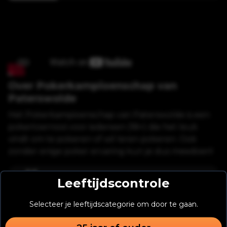
Over
Pokerkampioenschap van
Paterswolde
Het Pokerkampioenschap van Paterswolde is een
pokertoernooi voor iedereen (18+) die het leuk
vindt om te pokeren of wil leren pokeren. Ook
zonder enige poker ervaring kun je dus meedoen!
Leeftijdscontrole
Nieuwe speler? Dan speel je gratis mee!
Selecteer je leeftijdscategorie om door te gaan.
Speel poker met je vrienden en andere
pokerliefhebbers uit jouw omgeving tijdens dit