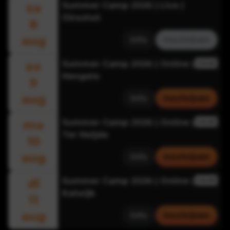
za
Summer Camp 2026 | Live |
Oirschot
8
aug
Info
Inschrijven
zo
Summer Camp 2026 | Online |
ONLINE
Hengelo
9
aug
Info
Inschrijven
ma
Summer Camp 2026 | Online |
ONLINE
Ter Heijde
10
aug
Info
Inschrijven
di
Summer Camp 2026 | Online |
ONLINE
Katwijk
11
aug
Info
Inschrijven