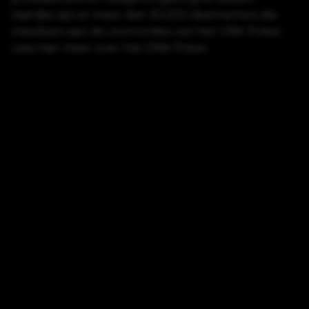
Jaarlijks zijn er meer dan 30.000 deelnemers die
meedoen aan de voorrondes van het ONK Poker.
Lees hier meer over het ONK Poker.