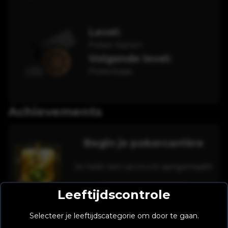
Level:
Poker Kanon
Volgende level:
Pokerbaas
Achievements
Begin je pokercarrière
Je hebt een account aangemaakt
Leeftijdscontrole
1
/
1
Selecteer je leeftijdscategorie om door te gaan.