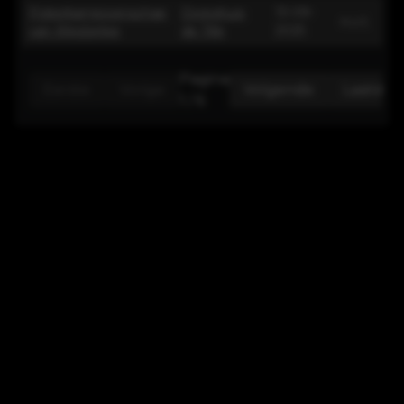
Pokerkampioenschap
Dorpshuis
13-09-
n.v.t.
van Westerlee
de Tille
2025
Pagina
Eerste
Vorige
Volgende
Laatste
1
/
6