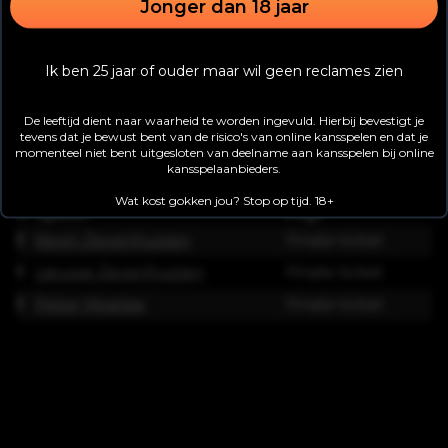
Jonger dan 18 jaar
Ik ben 25 jaar of ouder maar wil geen reclames zien
De leeftijd dient naar waarheid te worden ingevuld. Hierbij bevestigt je
Uitslag
tevens dat je bewust bent van de risico's van online kansspelen en dat je
momenteel niet bent uitgesloten van deelname aan kansspelen bij online
kansspelaanbieders.
30
deelnemers
Wat kost gokken jou? Stop op tijd. 18+
#
Speler
Prijs
1
Kevin Zevenhuizen
Finale ticket
1
Lieuwe Zevenhuizen
Finale ticket
1
Peter Moelee
Finale ticket