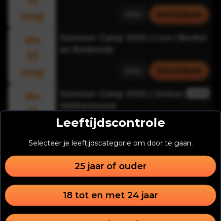
aug
Info
Inschrijven
do
Summer Camp 2026 | Live | Berkel
en Rodenrijs
13
aug
Info
Inschrijven
do
Summer Camp 2026 | Online |
ONLINE
Valthermond
13
Leeftijdscontrole
aug
Info
Inschrijven
Selecteer je leeftijdscategorie om door te gaan.
25 jaar of ouder
18 tot en met 24 jaar