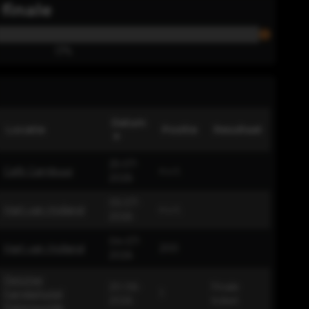
finale
0
%
Datum
Locatie
Positie
Resultaat
▼
25-07-
Café Cambuur
n.v.t.
2026
05-07-
Hart van Holland
n.v.t.
2026
04-07-
Hart van Holland
200
2026
Fletcher
20-06-
Finale
Familiehotel
1
2026
ticket
Paterswolde