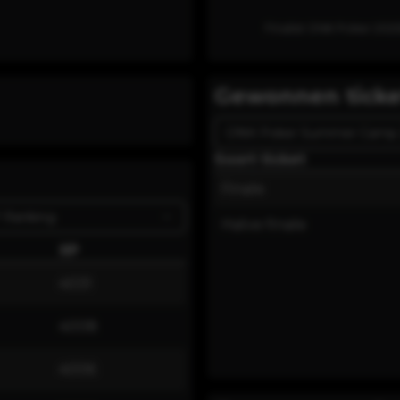
Finalist
ONK Poker 2025
Gewonnen ticke
ONK Poker Summer Camp 
Soort ticket
Finale
 Ranking
Halve finale
XP
4031
4008
4006