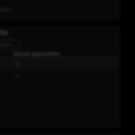
/2026
ts
2026
Aantal gewonnen
0
0