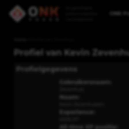
De gezelligste
ONK P
pokercompetitie
van Nederland
Home
>
Profiel van Zevenhuis
Profiel van
Kevin Zevenh
Profielgegevens
Gebruikersnaam:
Zevenhuis
Naam:
Kevin Zevenhuizen
Experience:
4006
XP
All-time XP positie: