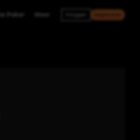
ne Poker
Meer
Inloggen
Registreren