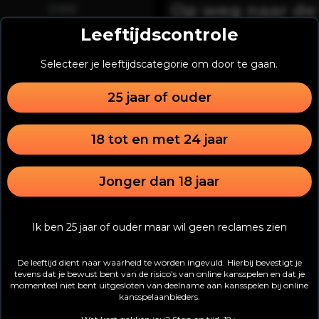
Op weg naar de 
3988
Leeftijdscontrole
3980
Selecteer je leeftijdscategorie om door te gaan.
Resultaten
25 jaar of ouder
Toernooi
18 tot en met 24 jaar
Summer Camp 2026 | Live
Jonger dan 18 jaar
| Leeuwarden
Summer Camp 2026 | Live
| Nijkerk
Ik ben 25 jaar of ouder maar wil geen reclames zien
Finale ONK Poker 25/26
De leeftijd dient naar waarheid te worden ingevuld. Hierbij bevestigt je
tevens dat je bewust bent van de risico's van online kansspelen en dat je
momenteel niet bent uitgesloten van deelname aan kansspelen bij online
Halve finale Noord-
kansspelaanbieders.
Nederland 25-26
carrière
Wat kost gokken jou? Stop op tijd. 18+