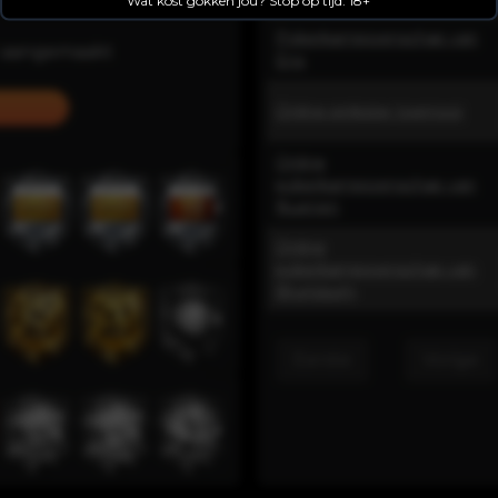
Pokerkampioenschap van
t aangemaakt
Ens
Online pinkster toernooi
Online
pokerkampioenschap van
Nuenen
Online
pokerkampioenschap van
Brunssum
Eerste
Vorige