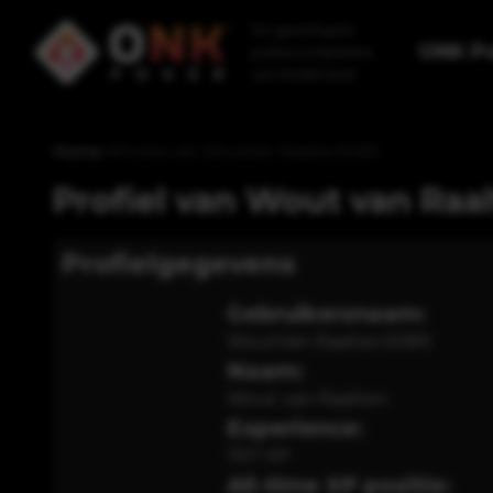
De gezelligste
ONK P
pokercompetitie
van Nederland
Home
>
Profiel van WoutVan Raalten3089
Profiel van
Wout van Raa
Profielgegevens
Gebruikersnaam:
WoutVan Raalten3089
Naam:
Wout van Raalten
Experience:
1157
XP
All-time XP positie: