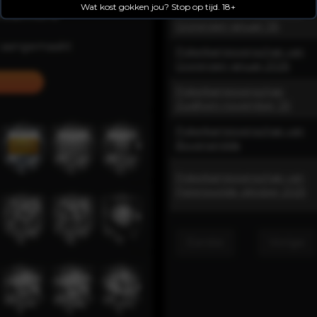
Wat kost gokken jou? Stop op tijd. 18+
carrière
Pokerkampioenschap van
Groningen januari '26
t aangemaakt
Pokerkampioenschap van
Groningen januari 2026
Pokerkampioenschap
Zuidhorn november '25
Pokerkampioenschap van
Bovensmilde
Pokerkampioenschap van
Paterswolde oktober 2025
Eerste
Vorige