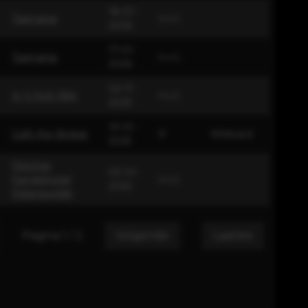
18-01-
Tasmania
n.v.t.
2026
17-01-
Tasmania
n.v.t.
2026
02-11-
In 't Holt 1654
n.v.t.
2025
19-10-
Café the Bridge
9
Wildcard
2025
Fletcher
03-10-
Familiehotel
n.v.t.
2025
Paterswolde
Pagina
1
/
2
Volgende
Laatste