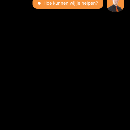
Contact
Abonneer je op onze nieuwsbrief
Aanmelden
rjarigen