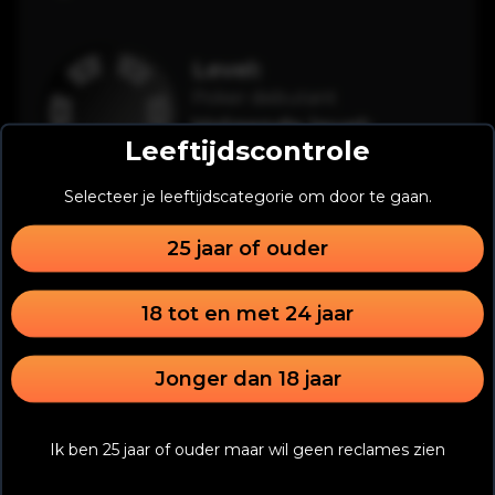
Level:
Poker debutant
Volgende level:
Leeftijdscontrole
Gelegenheidspokeraar
Selecteer je leeftijdscategorie om door te gaan.
Achievements
25 jaar of ouder
Begin je pokercarrière
18 tot en met 24 jaar
Je hebt een account aangemaakt
Jonger dan 18 jaar
1
/
1
Ik ben 25 jaar of ouder maar wil geen reclames zien