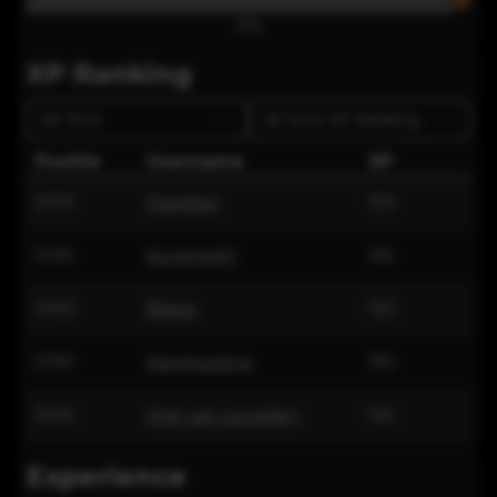
0
%
XP Ranking
All Time
All Time
XP Ranking
Positie
Username
XP
5193
Davideo
155
5193
KoningAH
155
5193
Bieke
155
5193
Karelwestra
155
5193
Arie van Leusden
155
Experience