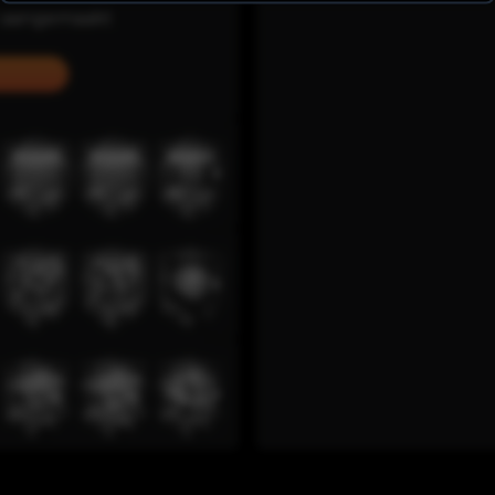
t aangemaakt