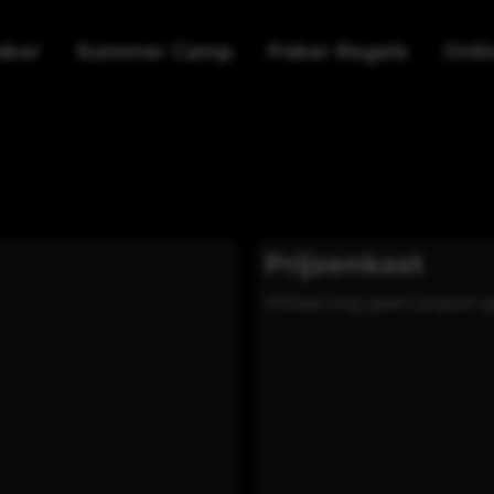
oker
Summer Camp
Poker Regels
Onli
Prijzenkast
Helaas nog geen prijzen