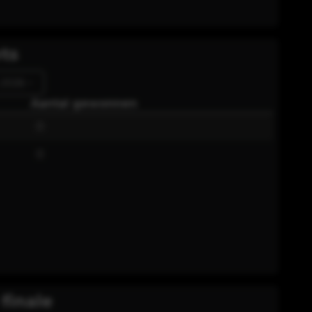
ts
2026
Aantal gewonnen
0
0
finale