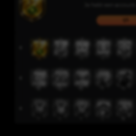
Je hebt een accoun
1
/
1