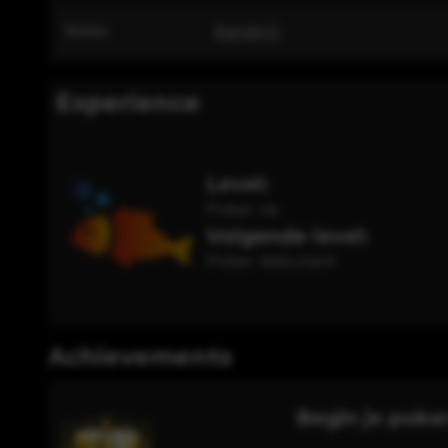
16464
RandyO
Experience
Level:
Poker vis
Volgende level:
Poker debutant
Achievements
Begin je poker