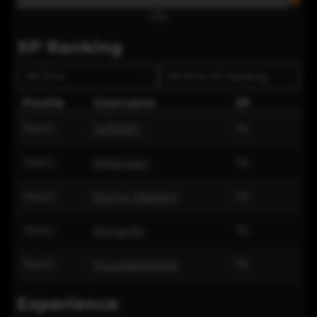
0
%
XP Ranking
All Time
All Time
XP Ranking
Positie
Username
XP
19453
Jeffa187
76
19453
Kilderiaan
76
19453
Bonny Ribbers
76
19453
Richardn
76
19453
Huubdegeling
76
Experience