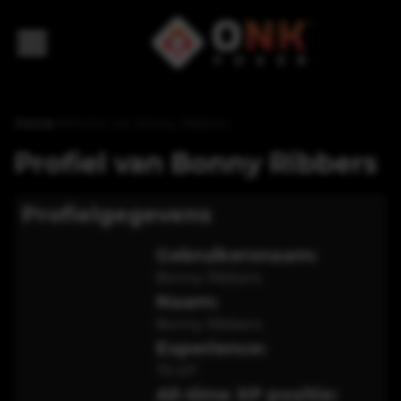
Home
>
Profiel van Bonny Ribbers
Profiel van
Bonny Ribbers
Profielgegevens
Gebruikersnaam:
Bonny Ribbers
Naam:
Bonny Ribbers
Experience:
76
XP
All-time XP positie: