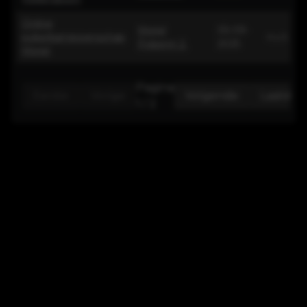
Online
Meijel
05-09-
pokerkampioenschap
n.v.t.
Pokerrrr 2.
2025
Meijel
Pagina
Eerste
Vorige
Volgende
Laatste
1
/
2