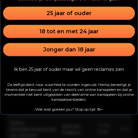
25 jaar of ouder
18 tot en met 24 jaar
Jonger dan 18 jaar
Ik ben 25 jaar of ouder maar wil geen reclames zien
De leeftijd dient naar waarheid te worden ingevuld. Hierbij bevestigt je
Resultaten
tevens dat je bewust bent van de risico's van online kansspelen en dat je
momenteel niet bent uitgesloten van deelname aan kansspelen bij online
kansspelaanbieders.
Datum
Toernooi
Locatie
Positie
Wat kost gokken jou? Stop op tijd. 18+
▼
Online
Ommen
17-04-
pokerkampioenschap
n.v.t.
Pokerrr2
2026
van Ommen