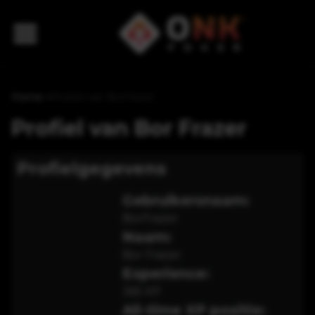
Home
>
Profiel van BorFrazer
Profiel van
Bor Frazer
Profielgegevens
Gebruikersnaam:
BorFrazer
Naam:
Bor Frazer
Experience:
365
XP
All-time XP positie: