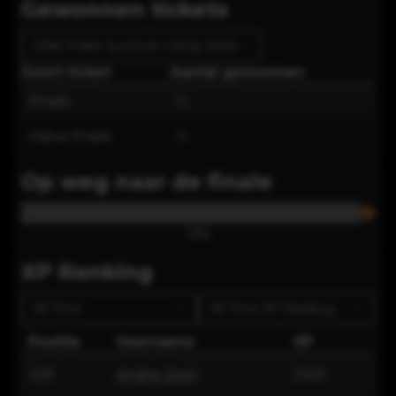
Gewonnen tickets
ONK Poker Summer Camp 2026
Soort ticket
Aantal gewonnen
Finale
0
Halve finale
0
Op weg naar de finale
0
%
XP Ranking
All Time
All Time
XP Ranking
Positie
Username
XP
435
Andre Zoet
2410