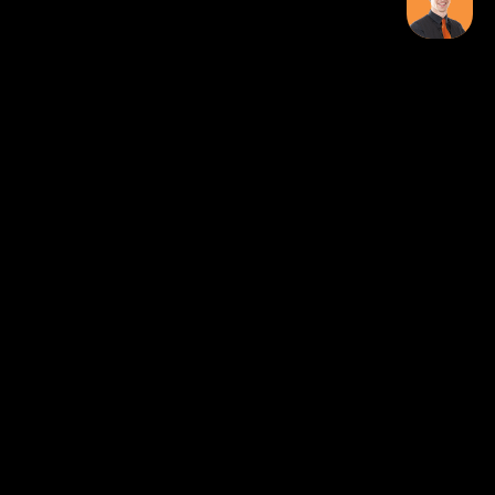
Over ONK Poker
Over Ons
Veelgestelde Vragen
In Contact Komen Met Ons?
Mail naar: info@onkpoker.nl