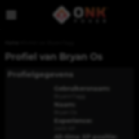
Home
>
Profiel van BryannTagg
Profiel van
Bryan Os
Profielgegevens
Gebruikersnaam:
BryannTagg
Naam:
Bryan Os
Experience:
2400
XP
All-time XP positie: