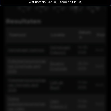
Wat kost gokken jou? Stop op tijd. 18+
Resultaten
Datum
Toernooi
Locatie
Positie
▼
Hemelvaart
14-05-
Hemelvaart toernooi
n.v.t.
Pokerrrr2
2026
Pokerkampioenschap
Bowling
26-04-
van Enschede april
n.v.t.
Enschede
2026
2026
Pokerkampioenschap
Café de
11-04-
van Hengelo april
n.v.t.
Buurt
2026
2026
Online
Uden
11-04-
pokerkampioenschap
n.v.t.
Pokerrrr 2
2026
van Uden