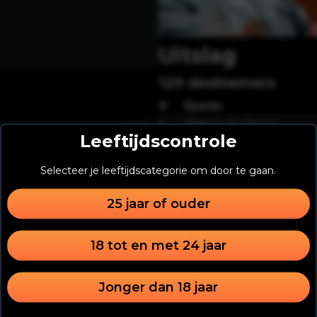
Uitslag
129
deelnemers
#
Speler
1
Willem de Rover
 | Willemstad
ONLINE
Leeftijdscontrole
2
Jesse Teggeler
Selecteer je leeftijdscategorie om door te gaan.
3
Quincy Verschuur
Info
Inschrijven
4
Piet van der Werf
25 jaar of ouder
Oirschot
5
Nina Termohlen
6
Stefan Schouten
18 tot en met 24 jaar
7
Loek Vleeshouwers
Info
Inschrijven
8
Harry Postma
Jonger dan 18 jaar
 | Hengelo
ONLINE
9
Petra van der Laan