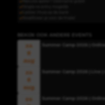
Nieuwe speler? Deelname gratis!
Single re-entry mogelijk
Lekker thuis op de bank
Kwalificeer je voor de finale!
BEKIJK OOK ANDERE EVENTS
za
Summer Camp 2026 | Online
8
aug
za
Summer Camp 2026 | Live | 
8
aug
zo
Summer Camp 2026 | Online