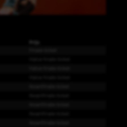
Prijs
Finale ticket
Halve finale ticket
Halve finale ticket
Halve finale ticket
Kwartfinale ticket
Kwartfinale ticket
Kwartfinale ticket
Kwartfinale ticket
Kwartfinale ticket