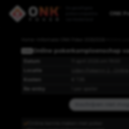
De gezelligste
ONK P
pokercompetitie
van Nederland
Home
>
Informatie ONK Poker 2025/2026
>
Online p
Online pokerkampioenschap v
Online
Datum
11 april 2026 om 19:00
Locatie
Uden Pokerrrr 2
- Onlin
Kosten
€
7,95
Re-entry
1
per speler
Inschrijven niet mog
Online kennis maken met poker