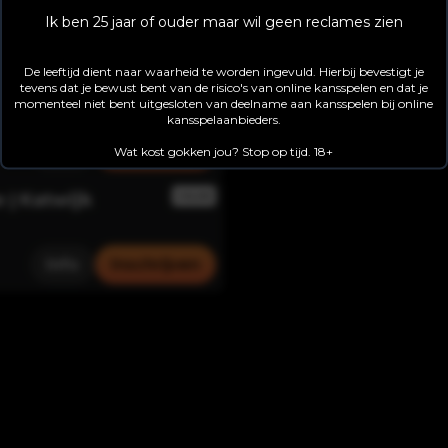
10
Arjan van Rhijn
Ik ben 25 jaar of ouder maar wil geen reclames zien
Info
Inschrijven
11
Aad van den Bergh
De leeftijd dient naar waarheid te worden ingevuld. Hierbij bevestigt je
12
Jan van Vlastuin
| Ter Heijde
ONLINE
tevens dat je bewust bent van de risico's van online kansspelen en dat je
momenteel niet bent uitgesloten van deelname aan kansspelen bij online
13
Sergio Verheij
kansspelaanbieders.
14
Gert Oudhof
Info
Inschrijven
Wat kost gokken jou? Stop op tijd. 18+
| Katwijk
ONLINE
Info
Inschrijven