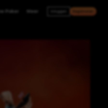
ne Poker
Meer
Inloggen
Registreren