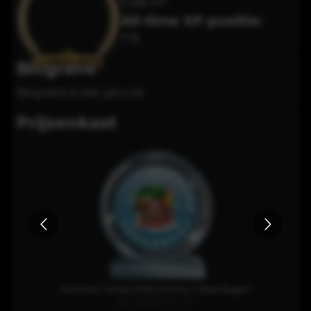
5368
XP
All-time XP positie:
178
Biografie
Biografie is niet gevuld
Prijzenkast
Summer Camp 2026 | Online | Vlaardingen
19-7-2026 19:00:00