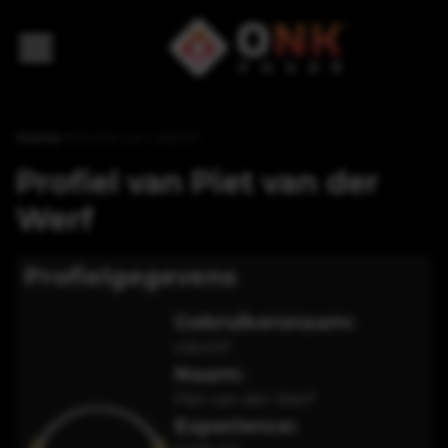
Home
>
Profiel van vdw3rf
Profiel van
Piet van der
Werf
Profielgegevens
Gebruikersnaam:
vdw3rf
Naam:
Piet van der Werf
Experience: