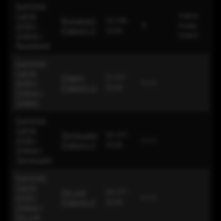
Summer
Camp
Halve
Nunspeet
02-08-
2026 |
9
finale
Pokerrrr 2
2026
Online |
ticket
Nunspeet
Summer
Camp
Didam
31-07-
2026 |
n.v.t.
Pokerrrr 2.
2026
Online |
Didam
Summer
Camp
Terneuzen
30-07-
2026 |
n.v.t.
Pokerrrr 2
2026
Online |
Terneuzen
Summer
Camp
De Lier
29-07-
2026 |
n.v.t.
Pokerrrr 2
2026
Online |
De Lier