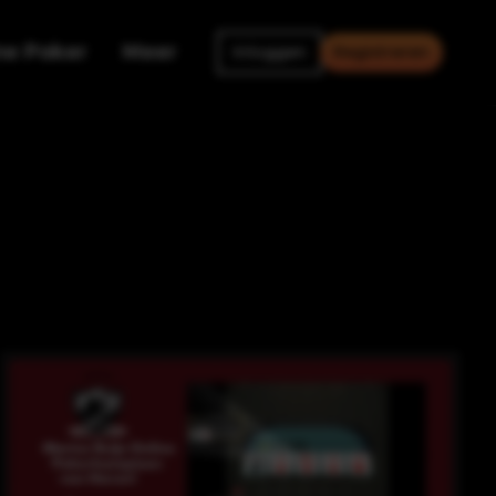
ne Poker
Meer
Inloggen
Registreren