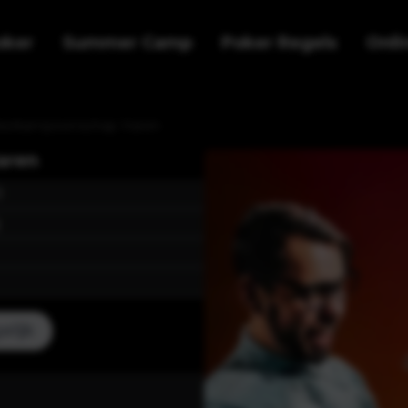
oker
Summer Camp
Poker Regels
Onli
okerkampioenschap Haren
aren
0
elijk