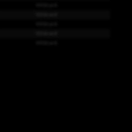
Wildcard
Wildcard
Wildcard
Wildcard
Wildcard