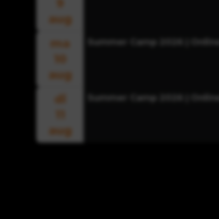
9
aug
ma
Summer Camp 2026 | Online 
10
aug
di
Summer Camp 2026 | Online 
11
aug