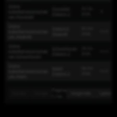
Online
Hoogvliet
02-05-
pokerkampioenschap
4
Pokerrrr 2
2026
van Hoogvliet
Online
Pokerrrr2
30-04-
pokerkampioenschap
n.v.t.
Waalwijk
2026
van Waalwijk
Online
Schoonhoven
29-04-
pokerkampioenschap
n.v.t.
Pokerrrr 2
2026
van Schoonhoven
Online
Assen
28-04-
pokerkampioenschap
n.v.t.
Pokerrrr 2
2026
van Assen
Pagina
Eerste
Vorige
Volgende
Laatste
1
/
44