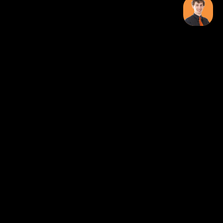
Over ONK Poker
Over Ons
Veelgestelde Vragen
In Contact Komen Met Ons?
Mail naar: info@onkpoker.nl