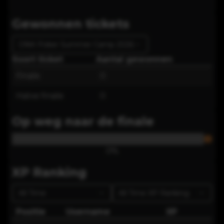
Gewonnen tickets
ONK Poker Summer Camp 2026
Soort ticket
Aantal gewonnen
Finale
0
Halve finale
0
Op weg naar de finale
0
%
XP Ranking
All Time
All Time
XP Ranking
Positie
Username
XP