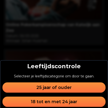
Online Pokerkampioenschap van Katwijk aan
Zee
Datum:
06-03-2025
Winnaar:
Johan Huisman
Leeftijdscontrole
Selecteer je leeftijdscategorie om door te gaan.
25 jaar of ouder
18 tot en met 24 jaar
Online Pokerkampioenschap van Katwijk
Datum:
25-01-2025