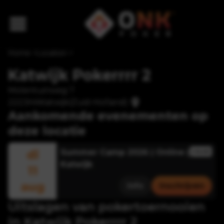
Home
>
Location
>
Katwijk Pokerrrr 2
Molentuinweg 7
2223HA
Katwijk
(
Zuid-Holland
)
Aankomende evenementen op
deze locatie
di
Summer Camp 2026 | Online |
ONLINE
Katwijk
11
aug
Info
Inschrijven
Uitslagen van pokertoernooien
in
Katwijk Pokerrrr 2