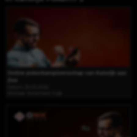
Online pokerkampioenschap van Katwijk aan
Zee
Datum:
25-03-2026
Winnaar:
Annemarie Vuijk