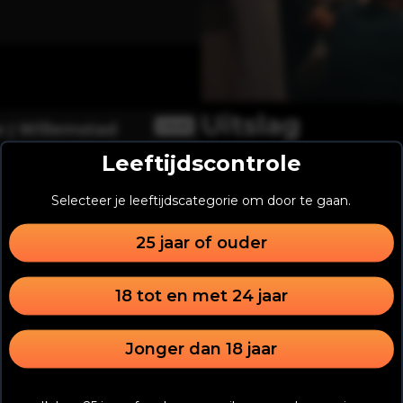
Uitslag
 | Willemstad
ONLINE
186
deelnemers
Leeftijdscontrole
Info
Inschrijven
#
Speler
Selecteer je leeftijdscategorie om door te gaan.
1
Kees Aerts
Oirschot
25 jaar of ouder
2
Nico Boeve
3
Marcel van Dam
Info
Inschrijven
18 tot en met 24 jaar
4
Erik Bakhuis
5
Stefan de Ridder
 | Hengelo
ONLINE
Jonger dan 18 jaar
6
Martijn Govers
7
Rogerio Gasparinho
Info
Inschrijven