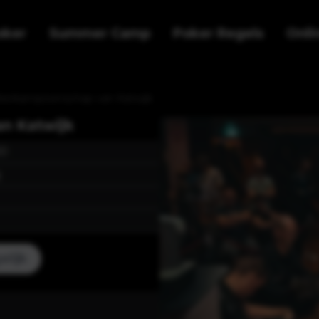
oker
Summer Camp
Poker Regels
Onli
kerkampioenschap van Katwijk
n Katwijk
30
e
elijk