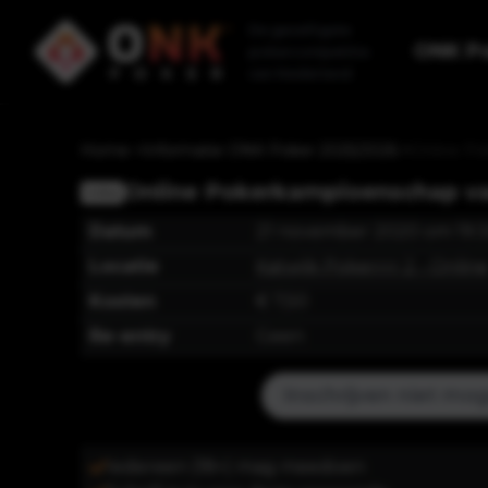
De gezelligste
ONK P
pokercompetitie
van Nederland
Home
>
Informatie ONK Poker 2025/2026
>
Online Po
Online Pokerkampioenschap va
Online
Datum
21 november 2020 om 19:
Locatie
Katwijk Pokerrrr 2
- Onlin
Kosten
€
7,50
Re-entry
Geen
Inschrijven niet mog
Iedereen (18+) mag meedoen