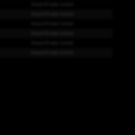
Kwartfinale ticket
Kwartfinale ticket
Kwartfinale ticket
Kwartfinale ticket
Kwartfinale ticket
Kwartfinale ticket