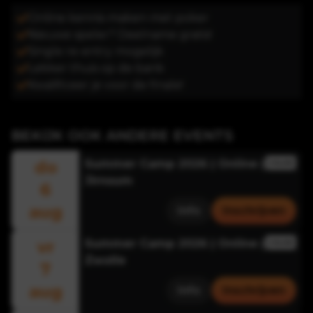
Online kennis maken met poker
Nieuwe speler? Deelname gratis!
Single re-entry mogelijk
Lekker thuis op de bank
Kwalificeer je voor de finale!
BEKIJK OOK ANDERE EVENTS
do
Summer Camp 2026 | Online |
ONLINE
Jirnsum
6
aug
Info
Inschrijven
vr
Summer Camp 2026 | Online |
ONLINE
Zwolle
7
aug
Info
Inschrijven