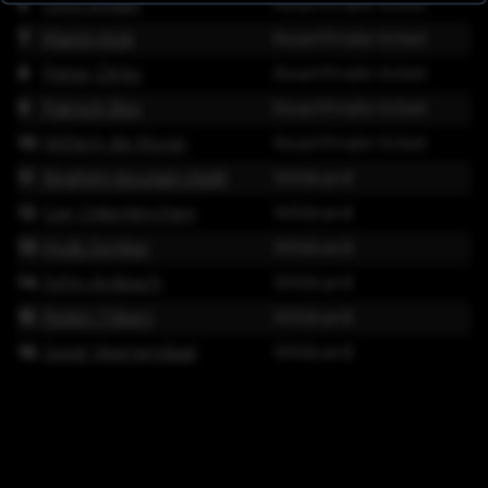
6
Otto Andel
Kwartfinale ticket
7
Marijn Kok
Kwartfinale ticket
8
Peter Dirks
Kwartfinale ticket
9
Patrick Bos
Kwartfinale ticket
10
Willem de Rover
Kwartfinale ticket
11
Ibrahim Aoulad Lfadil
Wildcard
12
Ger Odenkirchen
Wildcard
13
Huib Jonker
Wildcard
14
John Ardesch
Wildcard
15
Robin Tijben
Wildcard
16
Joost Veenendaal
Wildcard