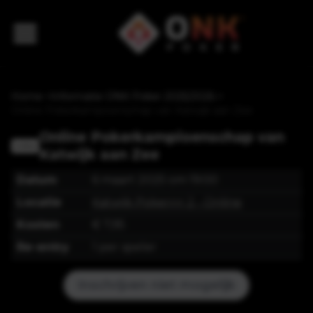
Home
>
Informatie ONK Poker 2025/2026
>
Online Pokerkampioenschap van Katwijk aan Zee
Online Pokerkampioenschap van
Online
Katwijk aan Zee
Datum
6 maart 2025 om 19:00
Locatie
Katwijk Pokerrrr 2
- Online
Kosten
€
7,95
Re-entry
1
per speler
Inschrijven niet mogelijk