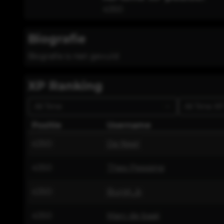
4350
Biografie
Biografie is niet gevuld
XP Ranking
All Time
All Time
XP
Positie
Username
4350
De Neel
4350
Theo Pepping
4350
Burgt_b
4350
Marc de baaij