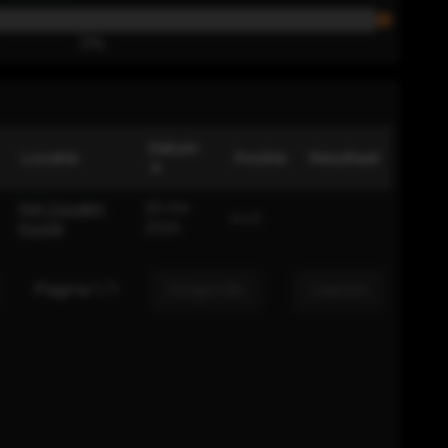
0
%
Datum
Locatie
Positie
Resultaat
▼
Het Gouden
20-04-
n.v.t.
Hoofd
2024
Pagina
1
/
1
Volgende
Laatste