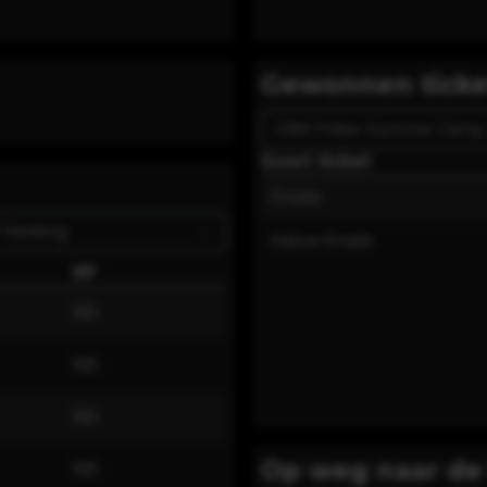
Gewonnen ticke
ONK Poker Summer Camp 
Soort ticket
Finale
 Ranking
Halve finale
XP
165
165
165
Op weg naar de 
165