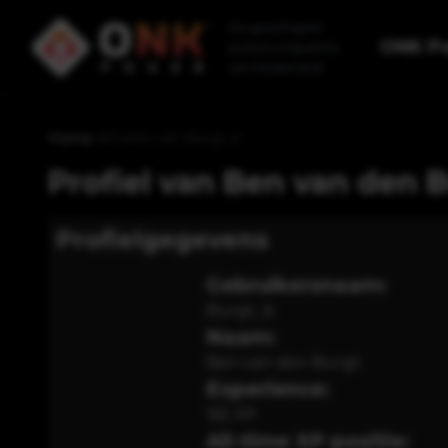
De gezelligste
ONK P
pokercompetitie
van Nederland
Home
>
Profiel van Burgt_b
Profiel van
Ben van den B
Profielgegevens
Gebruikersnaam:
Burgt_b
Naam:
Ben van den Burgt
Experience:
165
XP
All-time XP positie: