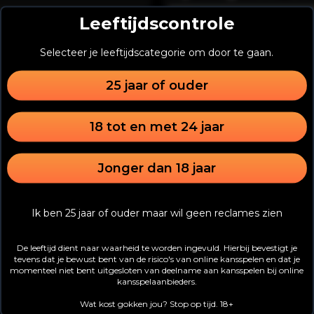
Leeftijdscontrole
563
Selecteer je leeftijdscategorie om door te gaan.
Resultaten
25 jaar of ouder
Toernooi
18 tot en met 24 jaar
Online pokerkampioenschap
Jonger dan 18 jaar
van Tubbergen
Pokerkampioenschap van
Ik ben 25 jaar of ouder maar wil geen reclames zien
Beerzerveld oktober
Pokerkampioenschap van
De leeftijd dient naar waarheid te worden ingevuld. Hierbij bevestigt je
Lonneker augustus 2025
tevens dat je bewust bent van de risico's van online kansspelen en dat je
momenteel niet bent uitgesloten van deelname aan kansspelen bij online
Pokerkampioenschap van
kansspelaanbieders.
carrière
Oldenzaal
Wat kost gokken jou? Stop op tijd. 18+