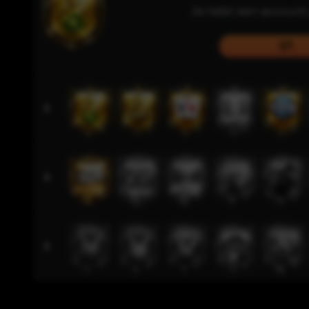
Je hebt een accoun
1
/
1