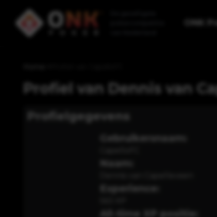
De gezelligste
ONK P
pokercompetitie
van Nederland
Home
>
Profiel van CapelloFC
Profiel van
Dennis van Ca
Profielgegevens
Gebruikersnaam:
CapelloFC
Naam:
Dennis van Capelleveen
Experience:
563
XP
All-time XP positie: