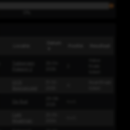
0
%
Datum
Locatie
Positie
Resultaat
▼
Halve
Tubbergen
26-04-
2
finale
Pokerrrr 2
2026
ticket
HCR
31-10-
Kwartfinale
4
Beerzerveld
2025
ticket
29-08-
De Ruit
n.v.t.
2025
Café
25-05-
n.v.t.
Moatman
2024