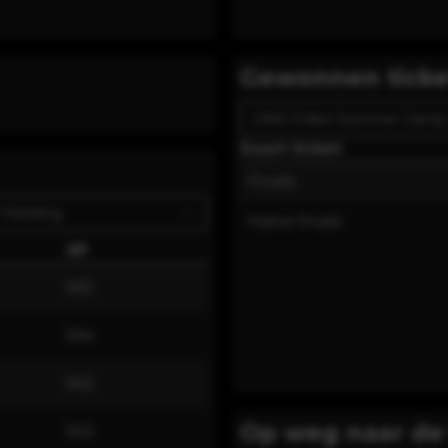
Gewonnen ticke
ONK Poker Summer Camp 
Soort ticket
Finale
 Ranking
Halve finale
XP
565
564
563
Op weg naar de 
563