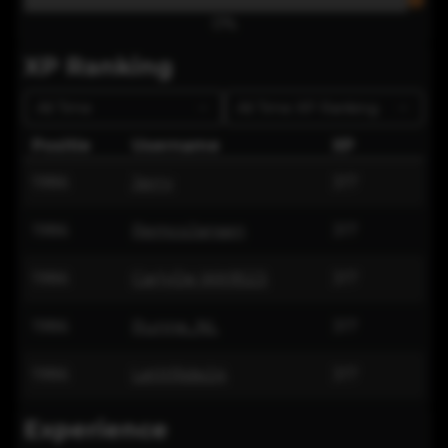
0
%
XP Ranking
All Time
All Time
XP Ranking
Positie
Username
XP
1986
Jerry
317
1986
RemcoJansen
317
1986
CarlyDe Wit9523
317
1986
Runne_NL
317
1986
LetItRide24
317
Experience