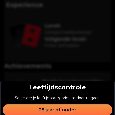
Experience
Level:
Gelegenheidspokeraar
Volgende level:
Poker liefhebber
Achievements
Begin je pokercarrière
Leeftijdscontrole
Je hebt een account aangemaakt
Selecteer je leeftijdscategorie om door te gaan.
1
/
1
25 jaar of ouder