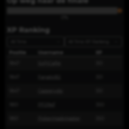
Op weg naar de finale
0
%
XP Ranking
All Time
All Time
XP Ranking
Positie
Username
XP
1847
SoFtCaRe
351
1847
Fanatic82
351
1847
Caspervdp
351
1851
PF29pf
350
1851
Pokermaskmaster
350