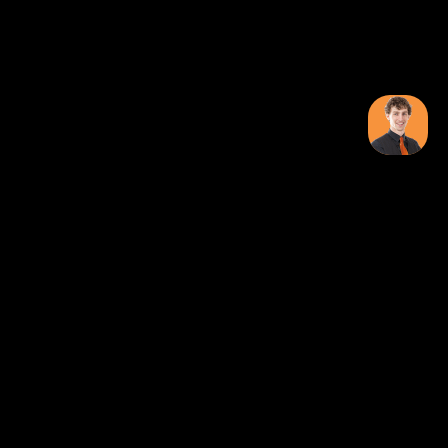
Over ONK Poker
Over Ons