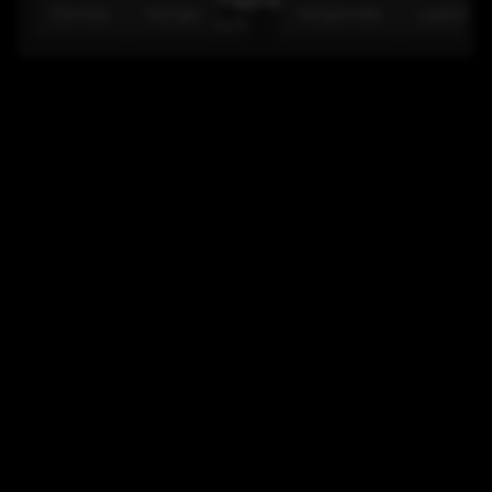
Pagina
Eerste
Vorige
Volgende
Laatste
1
/
1