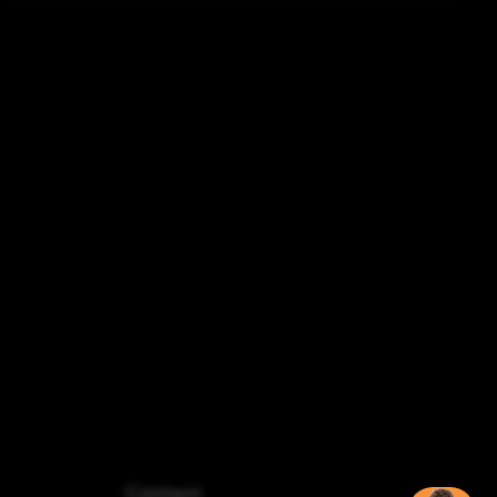
Contact