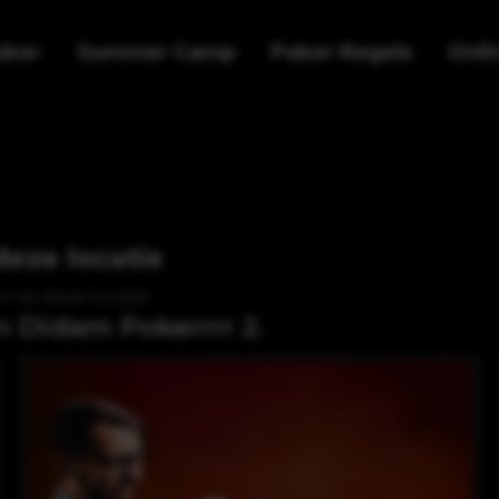
oker
Summer Camp
Poker Regels
Onli
ze locatie
op deze locatie.
in
Didam Pokerrrr 2.