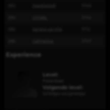
283
DeedJelleB
3749
284
ChrisNL
3744
285
Sandra van Eijk
3712
286
CallmeAce
3707
Experience
Level:
Pokerbaas
Volgende level:
Schildjes verzamelaar