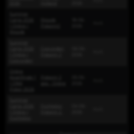
n.v.t.
2026
Holland
2026
Summer
Camp 2026
Rijswijk
18-06-
n.v.t.
| Online |
Pokerrrr2
2026
Rijswijk
Summer
Camp 2026
Coevorden
06-06-
n.v.t.
| Online |
Pokerrrr 2
2026
Coevorden
Online
Kwartfinale 1
Pokerrrr 2
05-06-
n.v.t.
| ONK
app - Online
2026
Poker 25/26
Summer
Camp 2026
Fochteloo
04-06-
n.v.t.
| Online |
Pokerrrr 2.
2026
Fochteloo