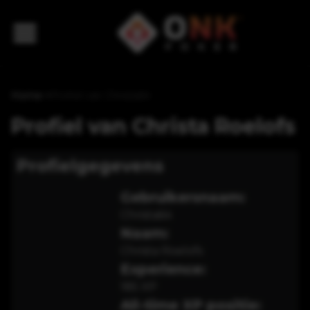
Home
>
Profiel van Christa64
Profiel van
Christa Roelofs
Profielgegevens
Gebruikersnaam:
Christa64
Naam:
Christa Roelofs
Experience:
185
XP
All-time XP positie: