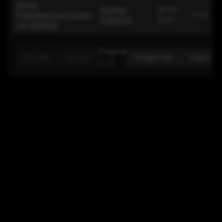
Online
Markelo
26-05-
Pokerkampioenschap
n.v.t.
Pokerrrr2
2021
van Markelo
Pagina
Eerste
Vorige
Volgende
Laatste
1
/
3