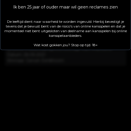
Ik ben 25 jaar of ouder maar wil geen reclames zien
De leeftijd dient naar waarheid te worden ingevuld. Hierbij bevestigt je
tevens dat je bewust bent van de risico's van online kansspelen en dat je
momenteel niet bent uitgesloten van deelname aan kansspelen bij online
kansspelaanbieders.
Wat kost gokken jou? Stop op tijd. 18+
Online Pokerkampioenschap van Markelo
Datum:
26-05-2021
Winnaar:
Gerwin Eenkhoorn