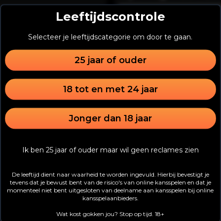
Leeftijdscontrole
75
Selecteer je leeftijdscategorie om door te gaan.
Resultaten
25 jaar of ouder
Toernooi
18 tot en met 24 jaar
Pokerkampioenschap van
Maarssen
Jonger dan 18 jaar
Eerste
Vorige
Ik ben 25 jaar of ouder maar wil geen reclames zien
De leeftijd dient naar waarheid te worden ingevuld. Hierbij bevestigt je
tevens dat je bewust bent van de risico's van online kansspelen en dat je
momenteel niet bent uitgesloten van deelname aan kansspelen bij online
kansspelaanbieders.
carrière
Wat kost gokken jou? Stop op tijd. 18+