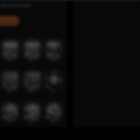
t aangemaakt