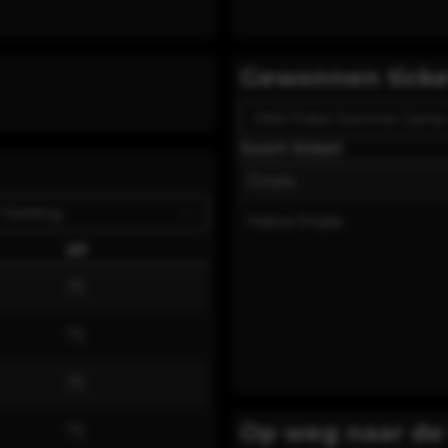
Gewonnen ticke
ONK Poker Summer Camp 
Soort ticket
Finale
 Ranking
Halve finale
XP
75
75
75
Op weg naar de 
75