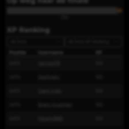
Op weg naar de finale
0
%
XP Ranking
All Time
All Time
XP Ranking
Positie
Username
XP
4474
Jannes78
163
4474
Wallinsky
163
4474
Daim-indo
163
4474
Bram Huisman
163
4474
Migely888
163