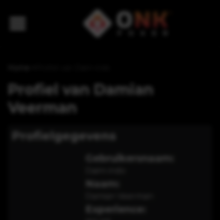
Home
>
Profiel van Daim-indo
Profiel van
Damian
Veerman
Profielgegevens
Gebruikersnaam:
Daim-indo
Naam:
Damian Veerman
Experience: