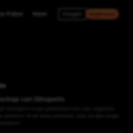
ne Poker
Meer
Inloggen
Registreren
schap van Dinxperlo
 Dinxperlo is een pokertoernooi voor iedereen
 te pokeren of wil leren pokeren. Ook zonder enige
 meedoen!