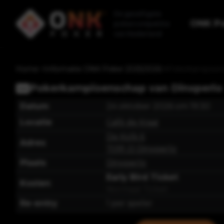
De gezelligste
ONK P
pokercompetitie
van Nederland
Home
>
Informatie ONK Poker 2025/2026
>
Pokerkampioens
Pokerkampioenschap van Dinxperlo
Live
Datum
24 oktober 2026 om 19:30
Locatie
Café de Kraai
De Kolk
6
Adres
7091 JJ
Dinxperlo
Plaats
Dinxperlo
Early Bird Ticket
Kosten
Normaal Ticket
Re-entry
1
per speler