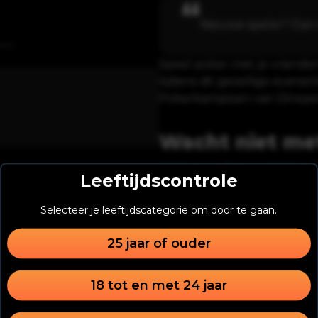
Nieuwe speler? Dan s
baar
Speel poker met je vriende
tijdens dit gezellige evenem
Pokerkampioen van Dinxperlo 
Wacht niet met
Het is voor de organisatie 
Leeftijdscontrole
goede indicatie te hebben 
deelnemers daarom om zich op
Selecteer je leeftijdscategorie om door te gaan.
irnsum
ONLINE
Nieuwe speler:
Deelname 
25 jaar of ouder
Early bird ticket:
€13,50
Info
Inschrijven
Reguliere online tickets
18 tot en met 24 jaar
wolle
ONLINE
Op locatie aanmelden: