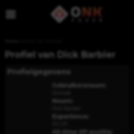
Home
>
Profiel van Dickzak
Profiel van
Dick Barbier
Profielgegevens
Gebruikersnaam:
Dickzak
Naam:
Dick Barbier
Experience:
150
XP
All-time XP positie: