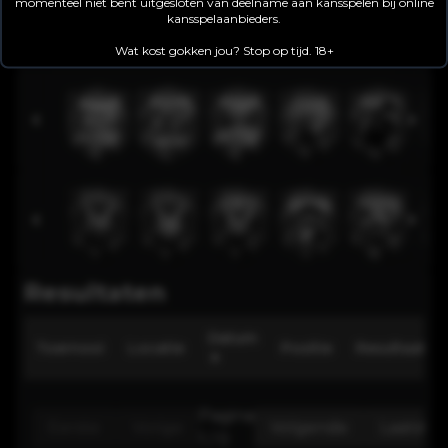
momenteel niet bent uitgesloten van deelname aan kansspelen bij online
kansspelaanbieders.
Wat kost gokken jou? Stop op tijd. 18+
Resultaten
Datum
Toernooi
Locatie
Positie
Resultaat
▼
Pagina
Eerste
Vorige
Volgende
Laatste
1
/
0