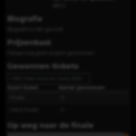
6803
Biografie
Biografie is niet gevuld
Prijzenkast
Helaas nog geen prijzen gewonnen.
Gewonnen tickets
ONK Poker Summer Camp 2026
Soort ticket
Aantal gewonnen
Finale
0
Halve finale
0
Op weg naar de finale