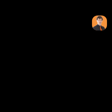
Over ONK Poker
Over Ons
Veelgestelde Vragen