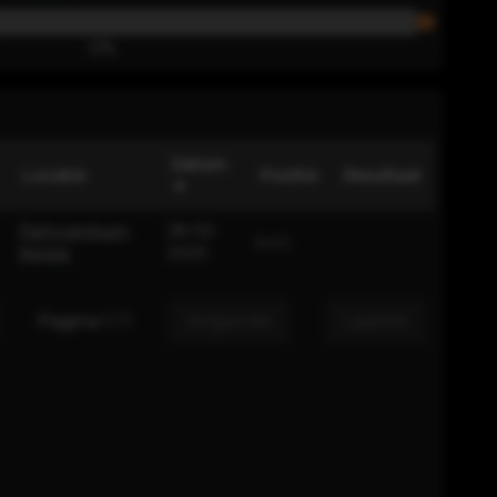
0
%
Datum
Locatie
Positie
Resultaat
▼
Partycentrum
28-02-
n.v.t.
Keijzer
2020
Pagina
1
/
1
Volgende
Laatste