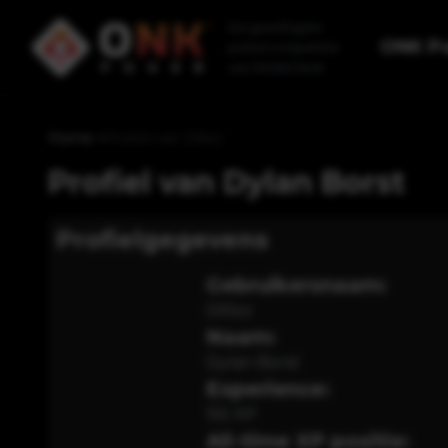
De gezelligste
ONK P
pokercompetitie
van Nederland
Home
>
Profiel van Dillizz
Profiel van
Dylan Borst
Profielgegevens
Gebruikersnaam:
Dillizz
Naam:
Dylan Borst
Experience:
155
XP
All-time XP positie: