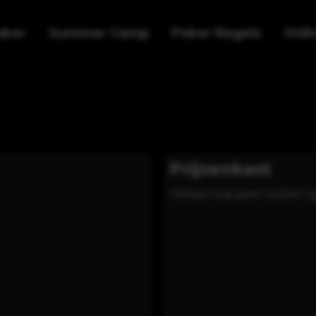
oker
Summer Camp
Poker Regels
Onli
Prijzenkast
Helaas nog geen prijzen