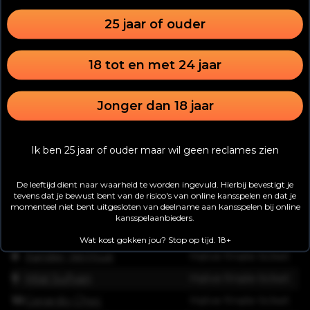
25 jaar of ouder
Uitslag
138
deelnemers
18 tot en met 24 jaar
#
Speler
Prijs
1
Nico Veenstra
Finale ticket
Jonger dan 18 jaar
2
Victor Mallinckrodt
Halve finale ticket
3
Lisanne Moelee - Evers
Halve finale ticket
Ik ben 25 jaar of ouder maar wil geen reclames zien
4
Sjirk Haga
Halve finale ticket
De leeftijd dient naar waarheid te worden ingevuld. Hierbij bevestigt je
5
John Ardesch
Halve finale ticket
tevens dat je bewust bent van de risico's van online kansspelen en dat je
momenteel niet bent uitgesloten van deelname aan kansspelen bij online
6
Arjan van Rhijn
Halve finale ticket
kansspelaanbieders.
7
Stan Meyland
Halve finale ticket
Wat kost gokken jou? Stop op tijd. 18+
8
Xander Vermue
Halve finale ticket
9
Hilal Sufyan
Halve finale ticket
10
Gerardo Choc
Halve finale ticket