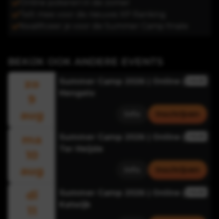
Online pokeren in de zomer
Telt mee voor de nieuwe XP Ranking
Kwalificeer je voor de Summer Camp finale
BEKIJK OOK ANDERE EVENTS
zo
Summer Camp 2026 | Online |
ONLINE
Hengelo
9
aug
Info
Inschrijven
ma
Summer Camp 2026 | Online |
ONLINE
Ter Heijde
10
aug
Info
Inschrijven
di
Summer Camp 2026 | Online |
ONLINE
Katwijk
11