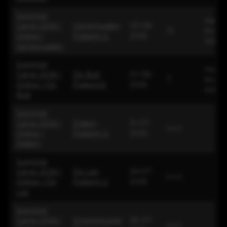
Summer
Halve
Camp 2026 |
Genemuiden
03-08-
12
finale
Online |
Pokerrrr 2.
2026
ticket
Genemuiden
Summer
Halve
Camp 2026 |
De Bult
01-08-
7
finale
Online | De
Pokerrrr2
2026
ticket
Bult
Summer
Camp 2026 |
Didam
31-07-
n.v.t.
Online |
Pokerrrr 2.
2026
Didam
Summer
Camp 2026 |
De Lier
29-07-
n.v.t.
Online | De
Pokerrrr 2
2026
Lier
Summer
Camp 2026 |
Scherpenzeel
28-07-
n.v.t.