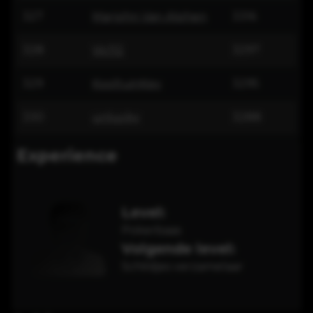
327
Marjohn Van Alphen
3316
328
Vic112
3297
329
KooltuinKev
3295
330
unlucky
3288
Experience
Level:
Pokerbaas
Volgende level:
Schildjes verzamelaar