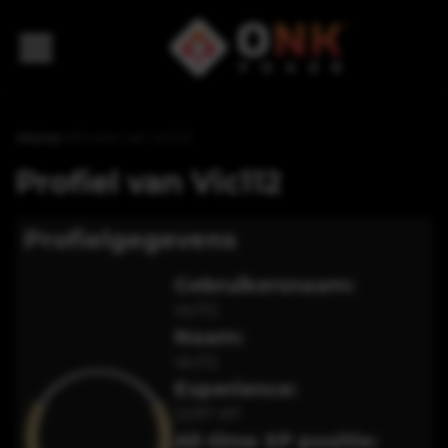
Home
>
Profiel van Vic112
Profiel van
Vic112
Profielgegevens
Gebruikersnaam:
Vic112
Naam:
Vic112
Experience:
3297
XP
All-time XP positie: