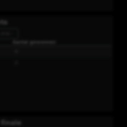
ts
2026
Aantal gewonnen
0
0
finale