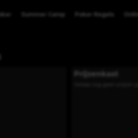
oker
Summer Camp
Poker Regels
Onli
s
Prijzenkast
Helaas nog geen prijzen