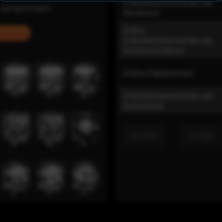
Pokerkampioenschap van
t aangemaakt
Zandvoort
Online
Pokerkampioenschap van
Schiermonnikoog
Online Paastoernooi
Pokerkampioenschap van
Purmerend
Eerste
Vorige