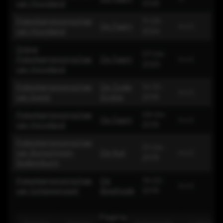
van Hoogland
2026
Pokerkampioenschap
11-03-
De Faam
n.v.t.
van Hoogland
2024
Online
07-04-
Pokerkampioenschap
De Faam
n.v.t.
2020
van Hoogland
Pokerkampioenschap
De Oude
14-10-
n.v.t.
van Soest
Enghe
2019
Pokerkampioenschap
09-04-
De Faam
n.v.t.
van Hoogland
2019
Pokerkampioenschap
01-04-
van Bunschoten
De Kuil
n.v.t.
2019
Spakenburg
Pokerkampioenschap
De
19-02-
n.v.t.
van Scherpenzeel
Breehoek
2019
Pagina