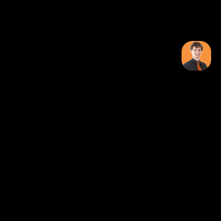
Over ONK Poker
Over Ons