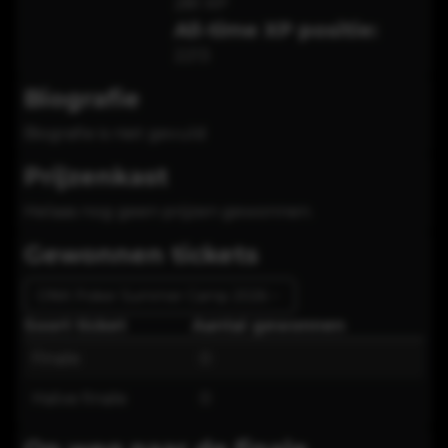
281
XP
All-time XP positie:
2213
Biografie
Biografie is niet gevuld
Prijzenkast
Helaas nog geen prijzen gewonnen.
Gewonnen tickets
ONK Poker Summer Camp 2026
Soort ticket
Aantal gewonnen
Finale
0
Halve finale
0