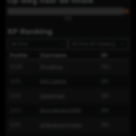
Op weg naar de finale
0
%
XP Ranking
All Time
All Time
XP Ranking
Positie
Username
XP
2200
RoyalAce
282
2213
Kim Leistra
281
2213
Disselman
281
2213
Bjornalmelo1990
281
2213
jellevamerongen
281