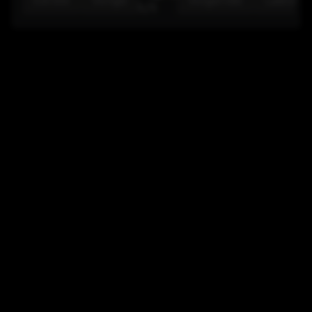
Eerste
Vorige
Volgende
Laatste
1
/
1