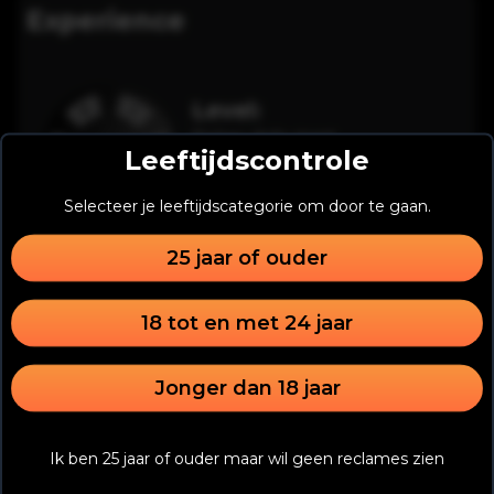
Experience
Level:
Poker debutant
Leeftijdscontrole
Volgende level:
Gelegenheidspokeraar
Selecteer je leeftijdscategorie om door te gaan.
25 jaar of ouder
Achievements
18 tot en met 24 jaar
Begin je pokercarrière
Jonger dan 18 jaar
Je hebt een account aangemaakt
1
/
1
Ik ben 25 jaar of ouder maar wil geen reclames zien