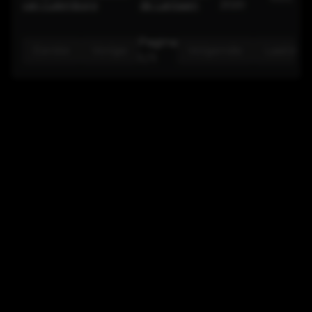
van Culemborg
de Lantaarn
2020
Pagina
Eerste
Vorige
Volgende
Laatste
1
/
1