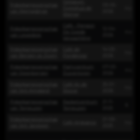
Optisport-
Pokerkampioenschap
03-05-
Dorpshuis de
n.v.t.
van Wemeldinge
2026
Wemel
Café - Pension
Pokerkampioenschap
12-04-
De Goede
n.v.t.
van Lewedorp
2026
Verwachting
Pokerkampioenschap
Café de
14-03-
n.v.t.
van Bergen op Zoom
Ponderosa
2026
Pokerkampioenschap
Partycentrum
07-03-
n.v.t.
van Steenbergen
Duiventoren
2026
Pokerkampioenschap
Café An de
25-01-
n.v.t.
van Sint-Annaland
Sloove
2026
Pokerkampioenschap
Racketcentrum
21-11-
6
van Terneuzen
Terneuzen
2025
Pokerkampioenschap
21-09-
Café Ambiance
n.v.t.
van Sint Jansteen
2025