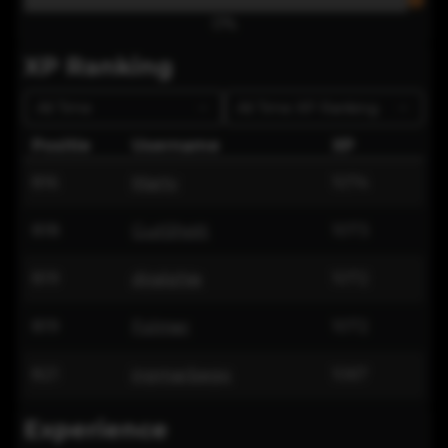
0
%
XP Ranking
All Time
All Time
XP Ranking
Positie
Username
XP
816
Marty
1074
818
GutShott
1073
819
djralphie
1072
819
Folmer
1072
821
ingmarbego
1067
Experience