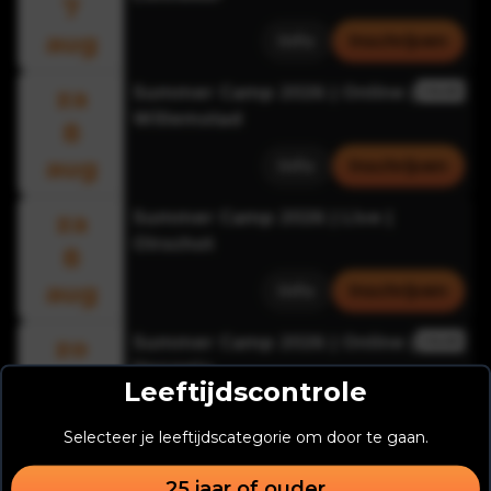
7
aug
Info
Inschrijven
za
Summer Camp 2026 | Online |
ONLINE
Willemstad
8
aug
Info
Inschrijven
za
Summer Camp 2026 | Live |
Oirschot
8
aug
Info
Inschrijven
zo
Summer Camp 2026 | Online |
ONLINE
Hengelo
9
Leeftijdscontrole
aug
Info
Inschrijven
Selecteer je leeftijdscategorie om door te gaan.
25 jaar of ouder