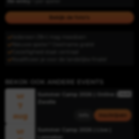
Re-entry
1
per speler
Bekijk de foto's
Iedereen (18+) mag meedoen
Nieuwe speler? Deelname gratis!
Gezelligheid staat centraal
Kwalificeer je voor de landelijke finale!
BEKIJK OOK ANDERE EVENTS
vr
Summer Camp 2026 | Online |
ONLINE
Zwolle
7
aug
Info
Inschrijven
vr
Summer Camp 2026 | Live |
Lonneker