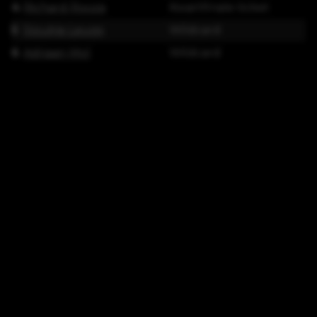
4
Richard Rooze
Kwartfinale ticket
5
Sjoukje Leugs
Wildcard
6
Adriaan Mol
Wildcard