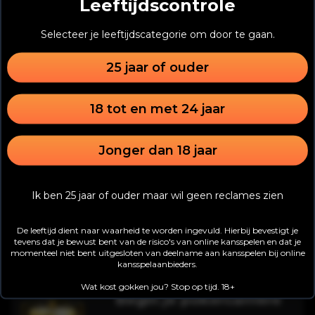
Leeftijdscontrole
58
Qbase
9295
Selecteer je leeftijdscategorie om door te gaan.
59
Brendabol
9248
25 jaar of ouder
Experience
18 tot en met 24 jaar
Level:
Jonger dan 18 jaar
Poker Koning
Volgende level:
Ik ben 25 jaar of ouder maar wil geen reclames zien
Poker Koning
De leeftijd dient naar waarheid te worden ingevuld. Hierbij bevestigt je
tevens dat je bewust bent van de risico's van online kansspelen en dat je
Achievements
momenteel niet bent uitgesloten van deelname aan kansspelen bij online
kansspelaanbieders.
Wat kost gokken jou? Stop op tijd. 18+
Begin je pokercarrière