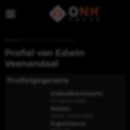
Home
>
Profiel van Ed Veenendaal
Profiel van
Edwin
Veenendaal
Profielgegevens
Gebruikersnaam:
Ed Veenendaal
Naam:
Edwin Veenendaal
Experience: