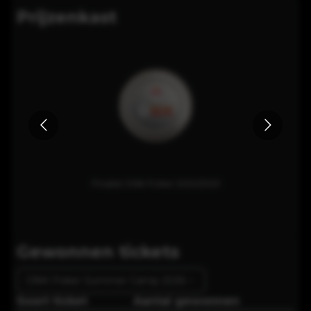
Prijzenkast
Finalist
ONK Poker 2020/2021
Gewonnen tickets
ONK Poker Summer Camp 2026
Soort ticket
Aantal gewonnen