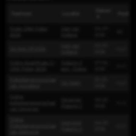
Datum
Toernooi
Locatie
Positie
▼
Finale ONK Poker
Hart van
04-07-
60
25/26
Holland
2026
Hart van
03-07-
De Kick Off 2026
n.v.t.
Holland
2026
Online Kwartfinale 2 |
Pokerrrr 2
07-06-
n.v.t.
ONK Poker 25/26
app - Online
2026
Pokerkampioenschap
23-03-
De Faam
n.v.t.
van Hoogland
2026
Online
Deventer
06-03-
pokerkampioenschap
n.v.t.
Pokerrrr 2
2026
van Deventer
Online
Helmond
04-03-
Pokerkampioenschap
n.v.t.
Pokerrrr 2
2026
van Helmond