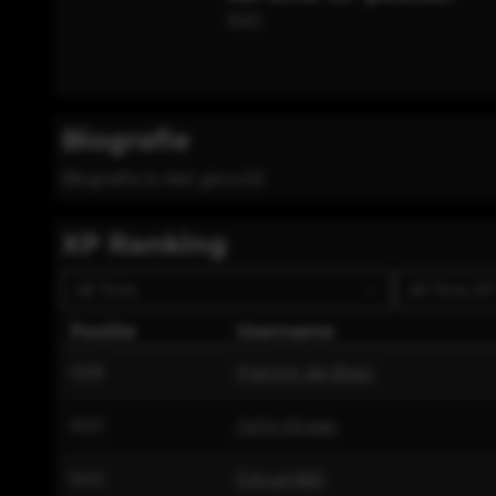
640
van Deurne
Online Pokerkampioenschap van Woerden
0
19-5-2024 19:00:00
Biografie
Biografie is niet gevuld
XP Ranking
All Time
All Time
XP
Positie
Username
638
Patrick de Boer
640
John Kroes
640
Eduard65