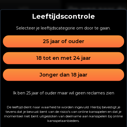
Op weg naar de 
1473
Leeftijdscontrole
1473
Selecteer je leeftijdscategorie om door te gaan.
25 jaar of ouder
Resultaten
18 tot en met 24 jaar
Toernooi
Online pokerkampioenschap
Jonger dan 18 jaar
van Goirle
Online pokerkampioenschap
Ik ben 25 jaar of ouder maar wil geen reclames zien
van Ridderkerk
Online pokerkampioenschap
De leeftijd dient naar waarheid te worden ingevuld. Hierbij bevestigt je
van Emmen
tevens dat je bewust bent van de risico's van online kansspelen en dat je
momenteel niet bent uitgesloten van deelname aan kansspelen bij online
Online pokerkampioenschap
kansspelaanbieders.
van Sliedrecht