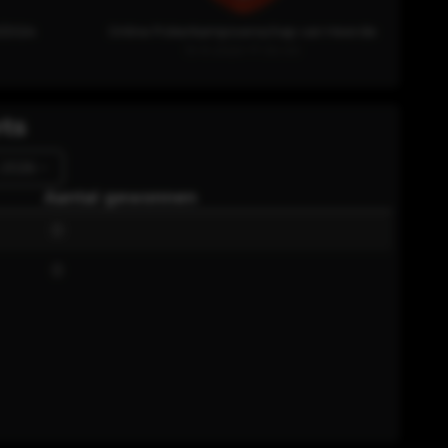
/2024
Online Pokerkampioenschap van Heerde
Onlin
13-9-2020 17:30:00
ts
2026
Aantal gewonnen
0
0