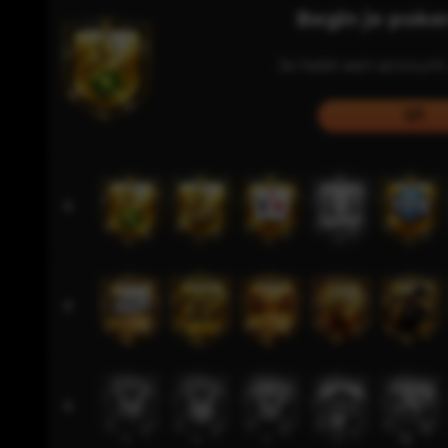
Begin je poker
Je hebt een accoun
1
/
1