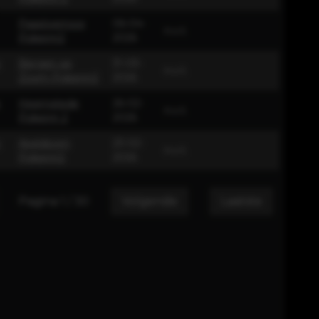
Paastoernooi
06-04-
n.v.t.
Pokerrrr2
2026
Bergen op
31-03-
n.v.t.
Zoom Pokerrrr2
2026
Heemstede
26-02-
n.v.t.
Pokerrrr 2
2026
Apeldoorn
23-02-
n.v.t.
Pokerrrr2
2026
Pagina
1
/
30
Volgende
Laatste